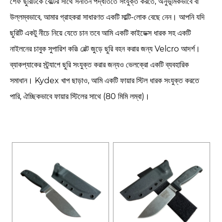
শেফ ছুরিটিকে বেল্টের সাথে সনাতন পদ্ধতিতে সংযুক্ত করতে, অনুভূমিকভাবে বা
উল্লম্বভাবে, আমার গ্রাহকরা সাধারণত একটি মাল্টি-লোক বেছে নেন। আপনি যদি
ছুরিটি একটু নীচে নিয়ে যেতে চান তবে আমি একটি কাইডেক্স ধারক সহ একটি
নাইলনের চাবুক সুপারিশ করি৷ বেল্ট জুড়ে ছুরি বহন করার জন্য Velcro আদর্শ।
ব্যাকপ্যাকের স্ট্র্যাপে ছুরি সংযুক্ত করার জন্যও ভেলক্রো একটি ব্যবহারিক
সমাধান। Kydex খাপ ছাড়াও, আমি একটি ফায়ার স্টিল ধারক সংযুক্ত করতে
পারি, ঐচ্ছিকভাবে ফায়ার স্টিলের সাথে (80 মিমি লম্বা)।