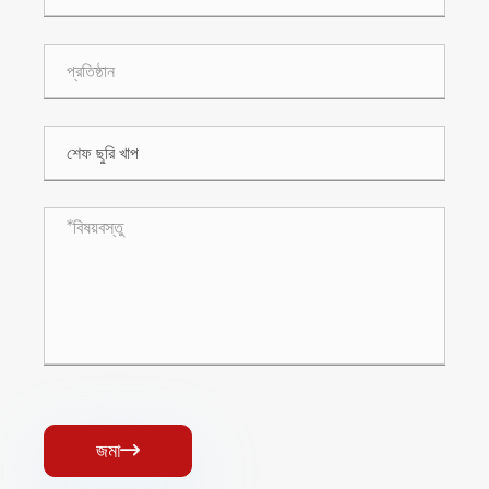
জমা
