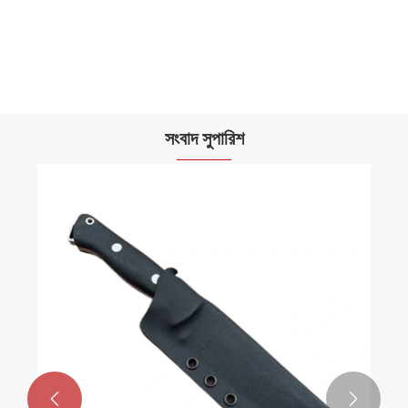
ছুরি খাপ Kydex
আরো দেখুন >>
সংবাদ সুপারিশ

