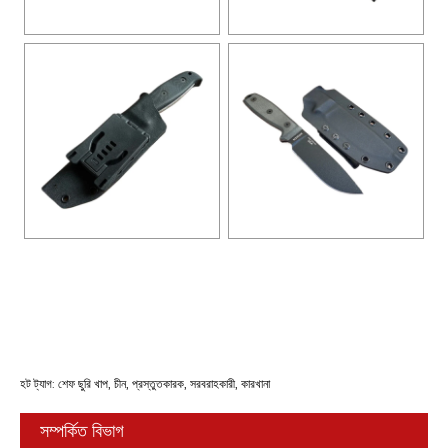
হট ট্যাগ: শেফ ছুরি খাপ, চীন, প্রস্তুতকারক, সরবরাহকারী, কারখানা
সম্পর্কিত বিভাগ