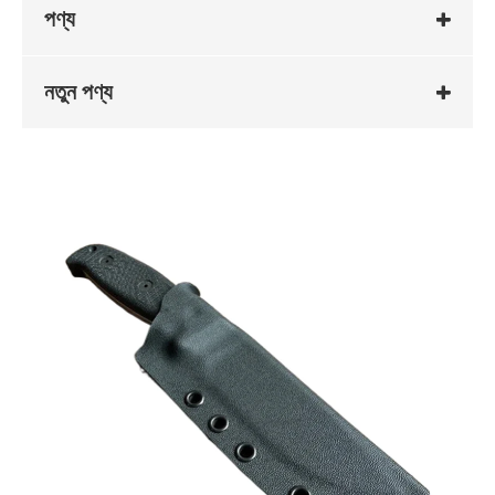
পণ্য
নতুন পণ্য