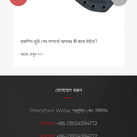
ক্যাম্পিং ছুরি শেথ সম্পর্কে আপনার কী জানা উচিত?
আরো দেখুন >>
যোগাযোগ করুন
Shenzhen Wetac প্রযুক্তি কোং, লিমিটেড
টেলিফোন:
+86-13924594172
মুঠোফোন:
+86-13924594172