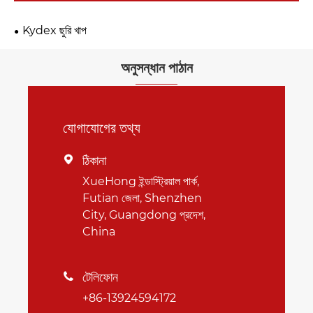
Kydex ছুরি খাপ
অনুসন্ধান পাঠান
যোগাযোগের তথ্য
ঠিকানা

XueHong ইন্ডাস্ট্রিয়াল পার্ক,
Futian জেলা, Shenzhen
City, Guangdong প্রদেশ,
China
টেলিফোন

+86-13924594172