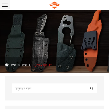
বাড়ি
পণ্য
Kydex ছুরি খাপ